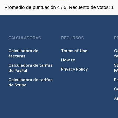
Promedio de puntuación
4
/ 5. Recuento de votos:
1
CALCULADORAS
RECURSOS
P
Calculadora de
Terms of Use
G
facturas
f
How to
Calculadora de tarifas
S
Privacy Policy
de PayPal
F
Calculadora de tarifas
P
de Stripe
C
A