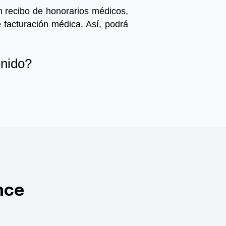
 recibo
de
honorarios
médicos,
e facturación médica
. Así, podrá
enido?
nce