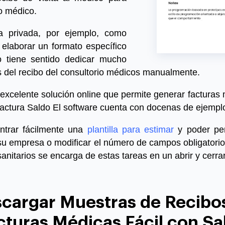
ro médico.
a privada, por ejemplo, como
 elaborar un formato específico
tiene sentido dedicar mucho
s del
recibo del consultorio médico
s manualmente.
excelente solución online que permite
generar facturas 
actura Saldo
El software cuenta con docenas de
ejempl
ntrar fácilmente una
plantilla para estimar
y poder per
su empresa o modificar el número de campos obligatori
anitarios se encarga de estas tareas en un abrir y cerrar
cargar Muestras de Recibo
cturas Médicas Fácil con Sa