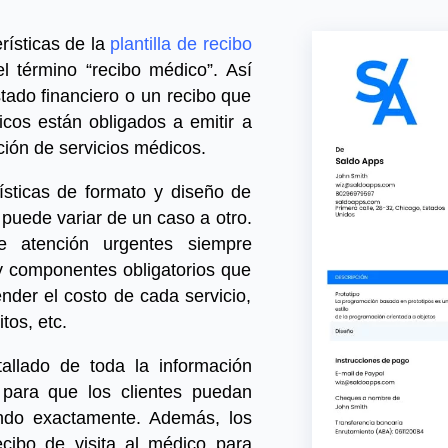
ísticas de la
plantilla de recibo
l término “recibo médico”
. Así
ado financiero o un recibo que
cos están obligados a emitir a
ción de servicios médicos.
rísticas de formato y diseño de
puede variar de un caso a otro.
e atención urgente
s siempre
 y componentes obligatorios que
nder el costo de cada servicio,
tos, etc.
allado de toda la información
 para que los clientes puedan
ndo exactamente. Además, los
ecibo de visita al médico
para