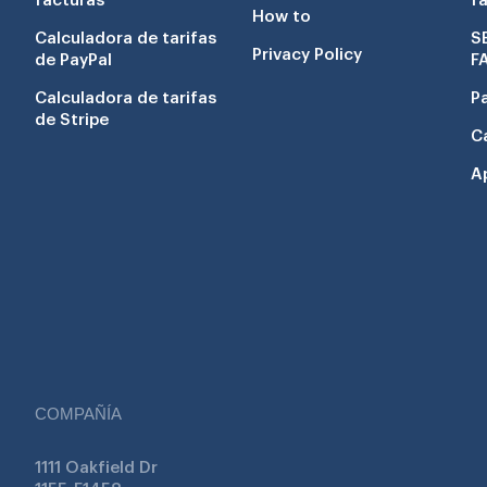
facturas
f
How to
Calculadora de tarifas
S
Privacy Policy
de PayPal
F
Calculadora de tarifas
P
de Stripe
C
A
COMPAÑÍA
1111 Oakfield Dr