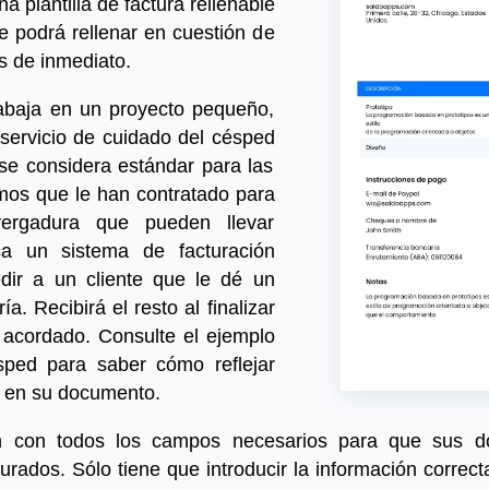
una
plantilla de factura rellenable
e podrá rellenar en cuestión de
s de inmediato.
rabaja en un proyecto pequeño,
e servicio de cuidado del césped
e se considera estándar para las
s que le han contratado para
vergadura que pueden llevar
a un sistema de facturación
dir a un cliente que le dé un
a. Recibirá el resto al finalizar
do acordado. Consulte el
ejemplo
sped
para saber cómo reflejar
n en su documento.
tan con todos los campos necesarios para que sus 
urados. Sólo tiene que introducir la información correcta 