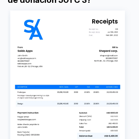
de donación 501 C 3?