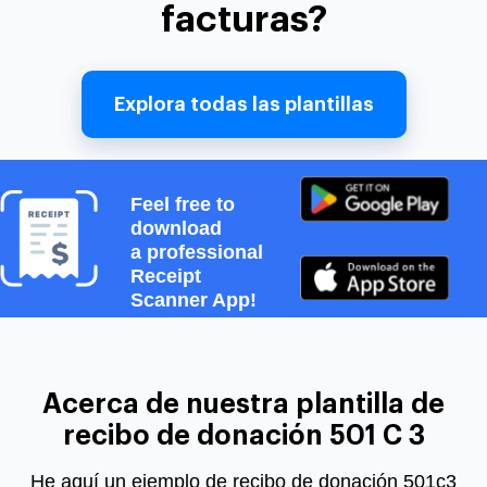
facturas?
Explora todas las plantillas
Feel free to
download
a professional
Receipt
Scanner App!
Acerca de nuestra plantilla de
recibo de donación 501 C 3
He aquí un
ejemplo de recibo de donación 501c3